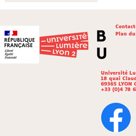
Contact
Plan du
Université L
18 quai Clau
69365 LYON 
+33 (0)4 78 