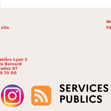
Me
 site
F
umière Lyon 2
de Bernard
Cedex 07
69 70 00