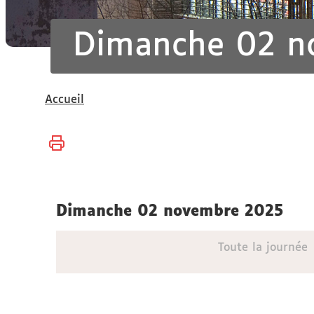
Dimanche 02 n
Vous
Accueil
êtes
ici :
dimanche 02 novembre 2025
Toute la journée