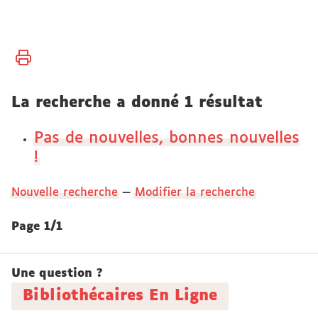
Vous
Accueil
êtes
ici :
Disciplines
La recherche a donné 1 résultat
Droit et
AES
Pas de nouvelles, bonnes nouvelles
Droit
!
Nouvelle recherche
—
Modifier la recherche
Page 1/1
Une question ?
Bibliothécaires En Ligne