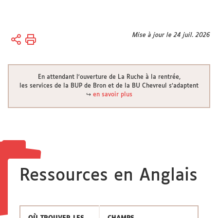
Vous
Mise à jour le 24 juil. 2026
Accueil
êtes
ici :
Disciplines
Lettres
En attendant l'ouverture de La Ruche à la rentrée,
et Langues
les services de la BUP de Bron et de la BU Chevreul s’adaptent
↪
en savoir plus
Anglais
Ressources en Anglais