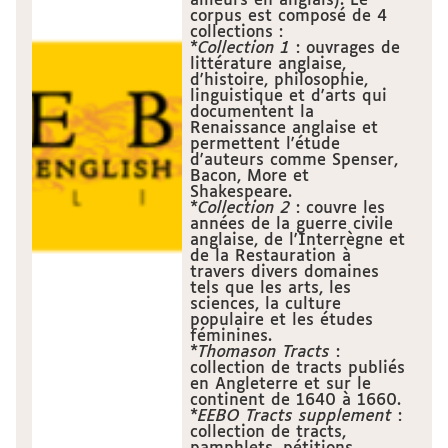
ailleurs en anglais). Le
corpus est composé de 4
collections :
*
Collection 1
: ouvrages de
littérature anglaise,
d'histoire, philosophie,
linguistique et d'arts qui
documentent la
Renaissance anglaise et
permettent l'étude
d'auteurs comme Spenser,
Bacon, More et
Shakespeare.
*
Collection 2
: couvre les
années de la guerre civile
anglaise, de l'Interrègne et
de la Restauration à
travers divers domaines
tels que les arts, les
sciences, la culture
populaire et les études
féminines.
*
Thomason Tracts
:
collection de tracts publiés
en Angleterre et sur le
continent de 1640 à 1660.
*
EEBO Tracts supplement
:
collection de tracts,