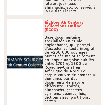
pamphlets, pétitions,
lettres, journaux,
almanachs, etc. conservés à
la British Library.
Eighteenth Century
Collections Online
(ECCO)
Base documentaire
spécialisée en étude
anglophones, qui permet
d'accéder au texte intégral
de +200 000 ouvrages
numérisés majoritairement
en langue anglaise publiés
entre 1701 et 1800 au
Royaume-Uni et en
Amérique du Nord. Le
corpus couvre de nombreux
domaines par des
documents de nature
différente : traités,
almanachs, gazettes,
sermons, poèmes, lois,
dictionnaires, partitions,
cartes...