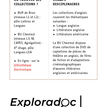
OÙ
TROUVER LES
CHAMPS
COLLECTIONS ?
DISCIPLINAIRES
► BUP de Bron
Les collections d'anglais
(niveaux L1 et L2) :
couvrent les thématiques
pôle Lettres et
suivantes :
Langues
► Langue anglaise
► Littérature anglaise
► BU Chevreul
► Littérature américaine
(niveaux L3, M,
CAPES, Agrégation) :
La BU Chevreul dispose
e
d'une collection de DVD de
4
étage, pôle
captations de pièces de
Langues-LEA
théâtre en anglais, de films
de fiction et d'adaptations
► En ligne : sur la
cinématographiques
bibliothèque
d'œuvres littéraires
électronique
anglaises et américaines.