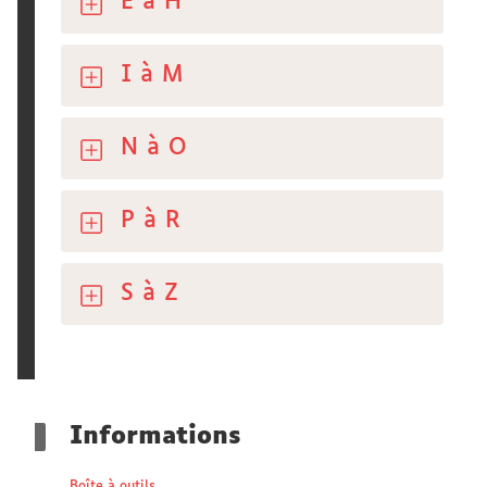
E à H
I à M
N à O
P à R
S à Z
Informations