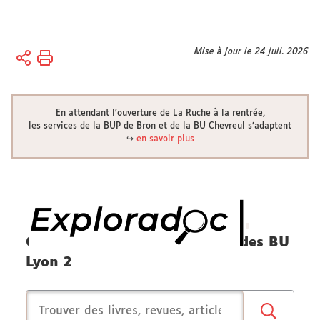
Vous
Mise à jour le 24 juil. 2026
Accueil
êtes
ici :
Bibliothèques
En attendant l'ouverture de La Ruche à la rentrée,
Bibliothèque
les services de la BUP de Bron et de la BU Chevreul s’adaptent
↪
en savoir plus
électronique
Cherchez dans les collections des BU
Lyon 2