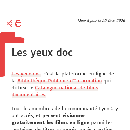
Vous
Mise à jour le 20 févr. 2026
Accueil
êtes
ici :
Culture
Prix
du
Les yeux doc
Public
Les
yeux
Les yeux doc
, c'est la plateforme en ligne de
doc
la
Bibliothèque Publique d'Information
qui
diffuse le
Catalogue national de films
documentaires
.
Tous les membres de la communauté Lyon 2 y
ont accès, et peuvent
visionner
gratuitement les films en ligne
parmi les
centaines de titres proposés, après création