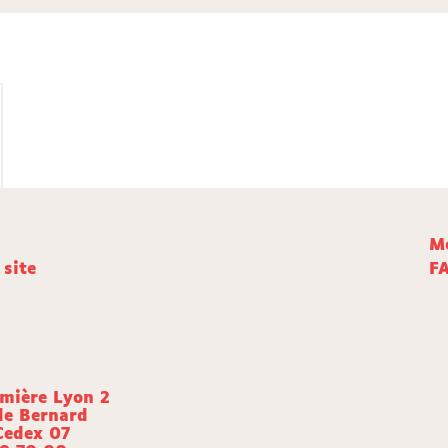
Me
 site
F
umière Lyon 2
de Bernard
Cedex 07