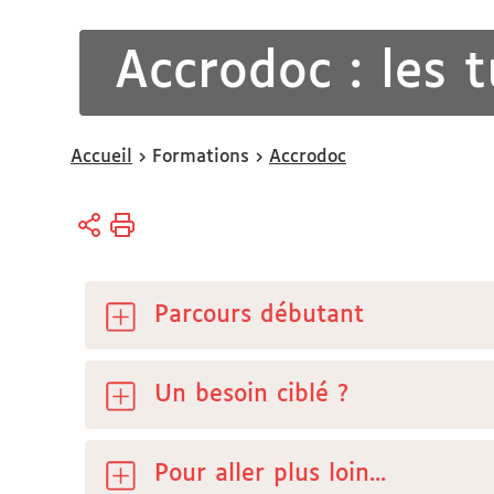
Accrodoc : les 
Vous
Accueil
Formations
Accrodoc
êtes
ici :
Parcours débutant
Un besoin ciblé ?
Pour aller plus loin...