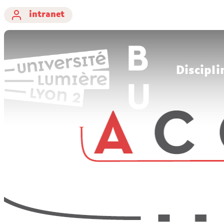
intranet
Discipli