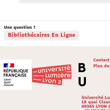
Une question ?
Bibliothécaires En Ligne
Contact
Plan du
Université L
18 quai Clau
69365 LYON 