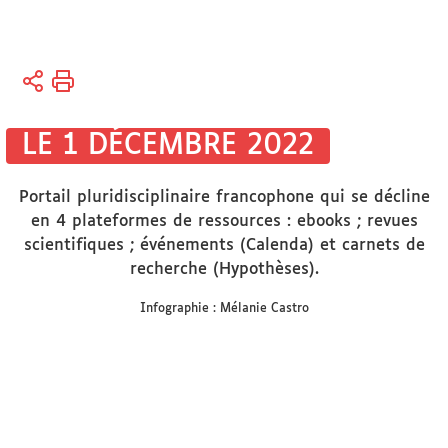
Vous
Accueil
êtes
ici :
Disciplines
LE 1 DÉCEMBRE 2022
Arts et
Musicologie
Portail pluridisciplinaire francophone qui se décline
en 4 plateformes de ressources : ebooks ; revues
scientifiques ; événements (Calenda) et carnets de
recherche (Hypothèses).
Infographie : Mélanie Castro