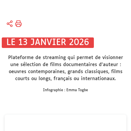
Vous
Accueil
êtes
ici :
Disciplines
LE 13 JANVIER 2026
Arts et
Musicologie
Plateforme de streaming qui permet de visionner
Arts du
une sélection de films documentaires d'auteur :
spectacle
oeuvres contemporaines, grands classiques, films
courts ou longs, français ou internationaux.
Infographie : Emma Togbe