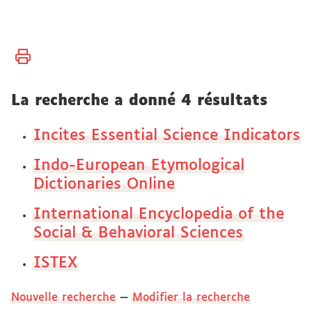
Vous
Accueil
êtes
ici :
Bibliothèques
La recherche a donné 4 résultats
Bibliothèque
Incites Essential Science Indicators
électronique
Indo-European Etymological
Dictionaries Online
International Encyclopedia of the
Social & Behavioral Sciences
ISTEX
Nouvelle recherche
—
Modifier la recherche