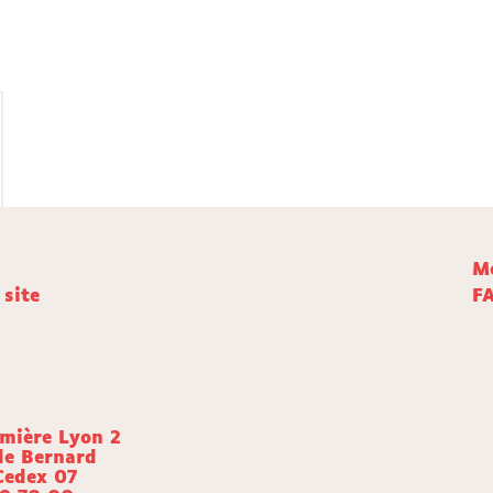
Me
 site
F
umière Lyon 2
de Bernard
Cedex 07