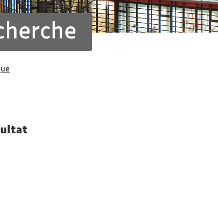
cherche
que
ultat