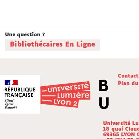
Une question ?
Bibliothécaires En Ligne
Contact
Plan du
Université L
18 quai Clau
69365 LYON 