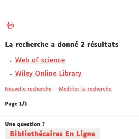
Vous
Accueil
êtes
ici :
Bibliothèques
La recherche a donné 2 résultats
Bibliothèque
Web of science
électronique
Wiley Online Library
Nouvelle recherche
—
Modifier la recherche
Page 1/1
Une question ?
Bibliothécaires En Ligne