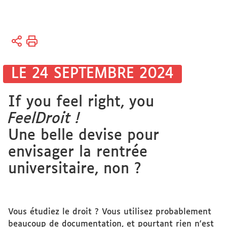
Vous
Accueil
êtes
ici :
Bibliothèques
LE 24 SEPTEMBRE 2024
Bibliothèque
If you feel right, you
électronique
FeelDroit !
Une belle devise pour
envisager la rentrée
universitaire, non ?
Vous étudiez le droit ? Vous utilisez probablement
beaucoup de documentation, et pourtant rien n'est