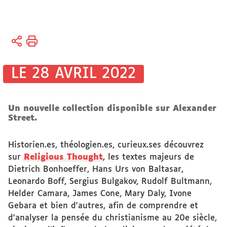
Vous
Accueil
êtes
ici :
Bibliothèques
LE 28 AVRIL 2022
Bibliothèque
électronique
Un nouvelle collection disponible sur Alexander
Street.
Historien.es, théologien.es, curieux.ses découvrez
sur
Religious Thought
, les textes majeurs de
Dietrich Bonhoeffer, Hans Urs von Baltasar,
Leonardo Boff, Sergius Bulgakov, Rudolf Bultmann,
Helder Camara, James Cone, Mary Daly, Ivone
Gebara et bien d'autres, afin de comprendre et
d'analyser la pensée du christianisme au 20e siècle,