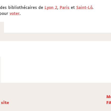
 des bibliothécaires de
Lyon 2
,
Paris
et
Saint-Lô
.
pour
voter
.
Me
 site
F