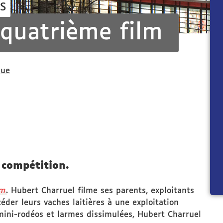
S
: quatrième film
que
 compétition.
om
. Hubert Charruel filme ses parents, exploitants
céder leurs vaches laitières à une exploitation
mini-rodéos et larmes dissimulées, Hubert Charruel