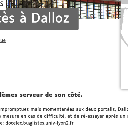
S
ès à Dalloz
que
lèmes serveur de son côté.
 impromptues mais momentanées aux deux portails, Dalloz
mesure en cas de difficulté, et de ré-essayer après un m
: docelec.bu@listes.univ-lyon2.fr