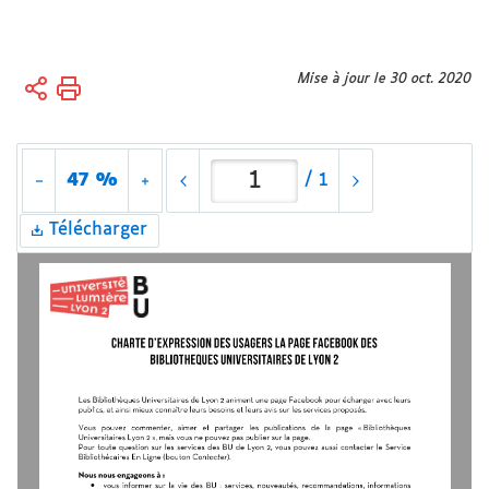
Vous
Mise à jour le 30 oct. 2020
Accueil
êtes
ici :
47 %
/
1
Télécharger
