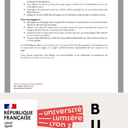







Service
Commun de Documentation
Tel. +33(0)
4 78 69 77 32
www.
bu.
univ
-
lyon2.fr