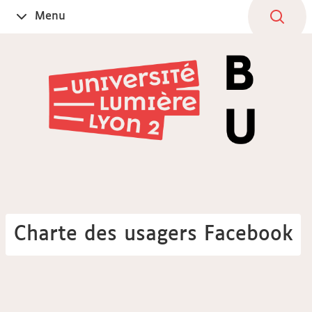
Aller
Navigation
Accès
Connexion
Menu
Ouvrir
au
directs
le
contenu
Charte des usagers Facebook