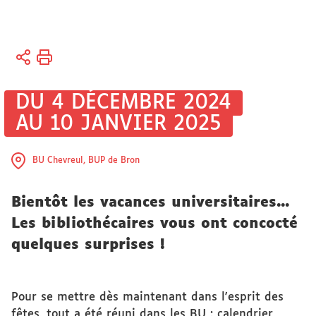
Vous
Accueil
êtes
ici :
Bibliothèques
DU 4 DÉCEMBRE 2024
AU 10 JANVIER 2025
BU Chevreul, BUP de Bron
Bientôt les vacances universitaires...
Les bibliothécaires vous ont concocté
quelques surprises !
Pour se mettre dès maintenant dans l'esprit des
fêtes, tout a été réuni dans les BU : calendrier,