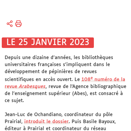
Vous
Accueil
êtes
Soutien
ici :
à la
LE 25 JANVIER 2023
Recherche
Depuis une dizaine d’années, les bibliothèques
universitaires françaises s'impliquent dans le
développement de pépinières de revues
e
scientifiques en accès ouvert. Le
108
numéro de la
revue
Arabesques
, revue de l’Agence bibliographique
de l’enseignement supérieur (Abes), est consacré à
ce sujet.
Jean-Luc de Ochandiano, coordinateur du pôle
Prairial,
introduit le dossier
. Puis Basile Bayoux,
éditeur à Prairial et coordinateur du réseau