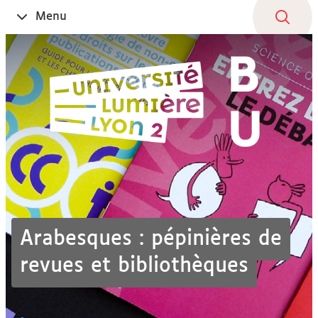
Aller
Navigation
Accès
Connexion
Menu
Ouvrir
au
directs
le
contenu
Arabesques : pépinières de
revues et bibliothèques