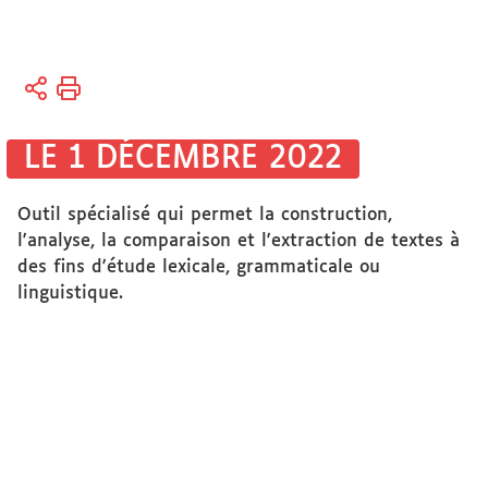
Vous
Accueil
êtes
ici :
Disciplines
LE 1 DÉCEMBRE 2022
Lettres
et Langues
Outil spécialisé qui permet la construction,
Lettres
l'analyse, la comparaison et l'extraction de textes à
des fins d'étude lexicale, grammaticale ou
linguistique.