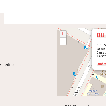
+
BU 
−
BU Che
10 rue
Campu
69007
e dédicaces.
Itinéra