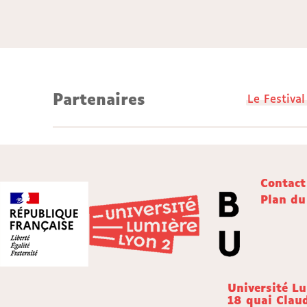
Partenaires
Le Festiva
Contact
Plan du
Université L
18 quai Clau