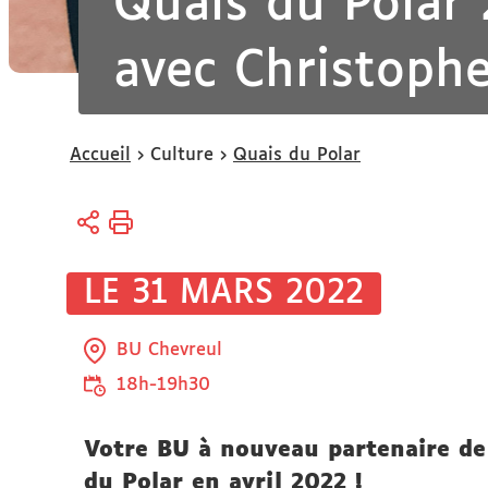
Quais du Polar 
avec Christoph
Vous
Accueil
Culture
Quais du Polar
êtes
ici :
LE 31 MARS 2022
BU Chevreul
18h-19h30
Votre BU à nouveau partenaire de 
du Polar en avril 2022 !