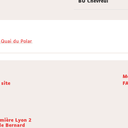
BU Chevreul
l Quai du Polar
Me
 site
F
umière Lyon 2
de Bernard