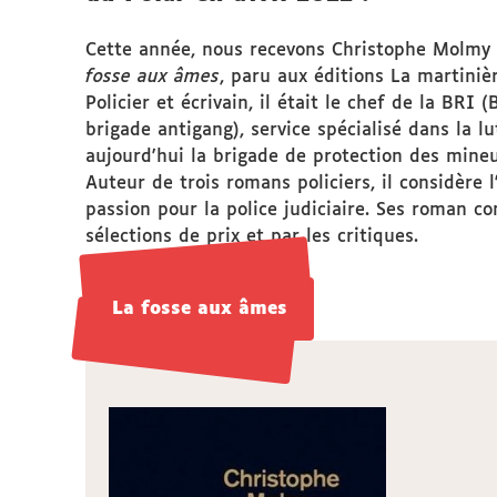
Cette année, nous recevons Christophe Molmy 
fosse aux âmes
, paru aux éditions La martiniè
Policier et écrivain, il était le chef de la BRI 
brigade antigang), service spécialisé dans la l
aujourd'hui la brigade de protection des mineu
Auteur de trois romans policiers, il considère
passion pour la police judiciaire. Ses roman 
sélections de prix et par les critiques.
La fosse aux âmes
La fosse aux âmes