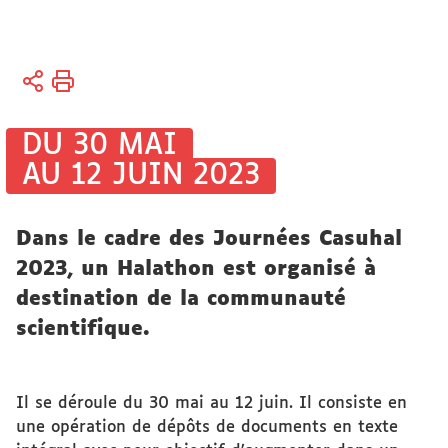
Vous
Accueil
êtes
Soutien
ici :
à la
DU 30 MAI
Recherche
AU 12 JUIN 2023
Science
ouverte
Dans le cadre des Journées Casuhal
2023, un Halathon est organisé à
destination de la communauté
scientifique.
Il se déroule du 30 mai au 12 juin. Il consiste en
une opération de dépôts de documents en texte