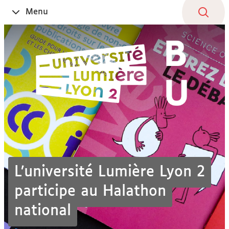
Aller
Navigation
Accès
Connexion
Menu
Ouvrir
au
directs
le
contenu
L’université Lumière Lyon 2
participe au Halathon
national