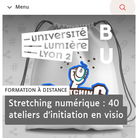
Aller
Navigation
Accès
Connexion
Menu
Ouvrir
au
directs
le
contenu
FORMATION À DISTANCE
Stretching numérique : 40
ateliers d'initiation en visio