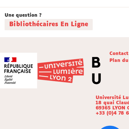
Une question ?
Bibliothécaires En Ligne
Contact
Plan du
Université L
18 quai Clau
69365 LYON 
+33 (0)4 78 