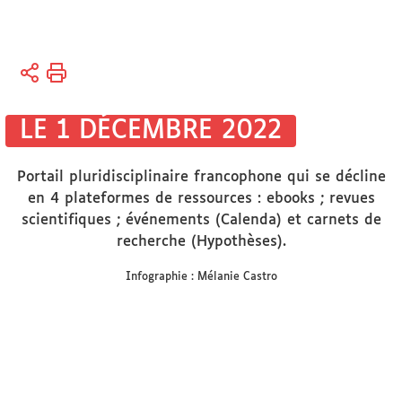
Vous
Accueil
êtes
ici :
Disciplines
LE 1 DÉCEMBRE 2022
Lettres
et Langues
Portail pluridisciplinaire francophone qui se décline
Sciences
en 4 plateformes de ressources : ebooks ; revues
du
scientifiques ; événements (Calenda) et carnets de
Langage -
recherche (Hypothèses).
FLE
Infographie : Mélanie Castro