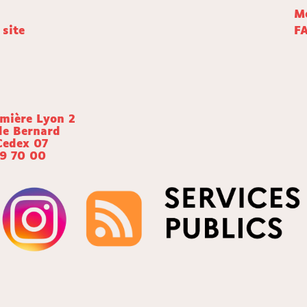
Me
 site
F
umière Lyon 2
de Bernard
Cedex 07
69 70 00