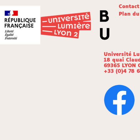
Contact
Plan du
Université L
18 quai Clau
69365 LYON 
+33 (0)4 78 