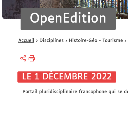
OpenEdition
Vous
Accueil
Disciplines
Histoire-Géo - Tourisme
êtes
ici :
LE 1 DÉCEMBRE 2022
Portail pluridisciplinaire francophone qui se 