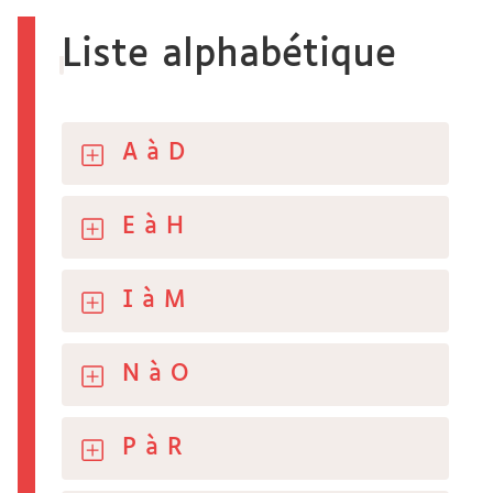
Liste alphabétique
A à D
E à H
I à M
N à O
P à R