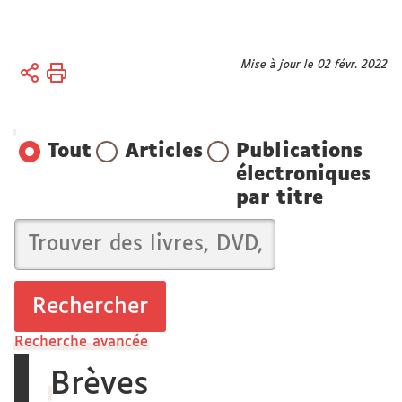
Vous
Mise à jour le 02 févr. 2022
Accueil
êtes
ici :
Bibliothèques
Tout
Articles
Publications
Bibliothèque
électroniques
électronique
par titre
Recherche avancée
Brèves