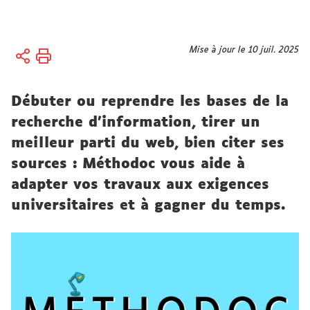
Vous
Mise à jour le 10 juil. 2025
Accueil
êtes
ici :
Formations
Débuter ou reprendre les bases de la
Pour la
licence et
recherche d'information, tirer un
le master
meilleur parti du web, bien citer ses
sources : Méthodoc vous aide à
adapter vos travaux aux exigences
universitaires et à gagner du temps.