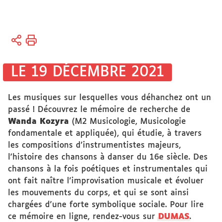
Vous
Accueil
êtes
Soutien
ici :
à la
LE 19 DÉCEMBRE 2021
Recherche
Thèses
Les musiques sur lesquelles vous déhanchez ont un
et
passé ! Découvrez le mémoire de recherche de
mémoires
Wanda Kozyra
(M2 Musicologie, Musicologie
en ligne
fondamentale et appliquée), qui étudie, à travers
les compositions d'instrumentistes majeurs,
Mémoires
l'histoire des chansons à danser du 16e siècle. Des
chansons à la fois poétiques et instrumentales qui
ont fait naître l'improvisation musicale et évoluer
les mouvements du corps, et qui se sont ainsi
chargées d'une forte symbolique sociale. Pour lire
ce mémoire en ligne, rendez-vous sur
DUMAS
.