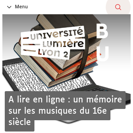
Aller
Navigation
Accès
Connexion
Menu
Ouvrir
au
directs
le
contenu
A lire en ligne : un mémoire
sur les musiques du 16e
siècle