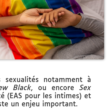
es sexualités notamment à
ew Black
, ou encore
Sex
té (EAS pour les intimes) et
este un enjeu important.