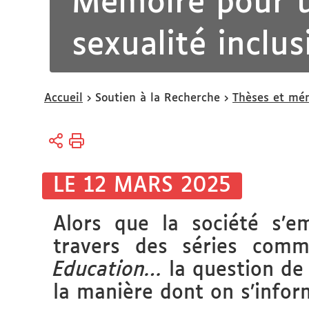
Mémoire pour u
sexualité inclus
Vous
Accueil
Soutien à la Recherche
Thèses et mém
êtes
ici :
LE 12 MARS 2025
Alors que la société s’e
travers des séries co
Education…
la question de 
la manière dont on s’inform