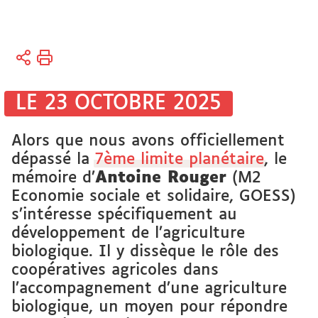
Vous
Accueil
êtes
Soutien
ici :
à la
LE 23 OCTOBRE 2025
Recherche
Thèses
Alors que nous avons officiellement
et
mémoires
dépassé la
7ème limite planétaire
, le
en ligne
mémoire d’
Antoine Rouger
(M2
Economie sociale et solidaire, GOESS)
Mémoires
s’intéresse spécifiquement au
développement de l’agriculture
biologique. Il y dissèque le rôle des
coopératives agricoles dans
l’accompagnement d’une agriculture
biologique, un moyen pour répondre