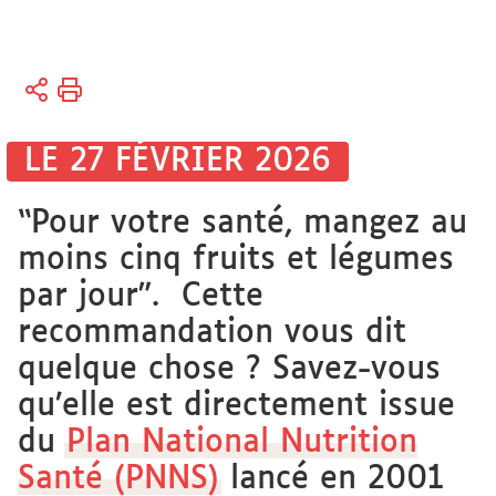
Vous
Accueil
êtes
Soutien
ici :
à la
LE 27 FÉVRIER 2026
Recherche
Thèses
“Pour votre santé, mangez au
et
mémoires
moins cinq fruits et légumes
en ligne
par jour”. Cette
Mémoires
recommandation vous dit
quelque chose ? Savez-vous
qu’elle est directement issue
du
Plan National Nutrition
Santé (PNNS)
lancé en 2001