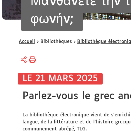
Μανθάνετε τὴν 
φωνήν;
Vous
Accueil
Bibliothèques
Bibliothèque électroni
êtes
ici :
LE 21 MARS 2025
Parlez-vous le grec an
La bibliothèque électronique vient de s'enrichi
langue, de la littérature et de l'histoire grecq
communement abrégé, TLG.