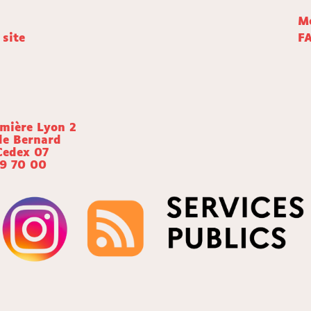
Me
 site
F
umière Lyon 2
de Bernard
Cedex 07
69 70 00