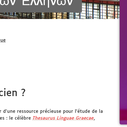
τῶν Ἑλλήνων
que
cien ?
r d'une ressource précieuse pour l'étude de la
ues : le célèbre
Thesaurus Linguae Graecae
,