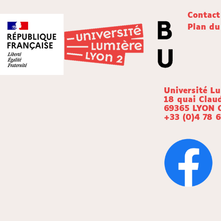
Contact
Plan du
Université L
18 quai Clau
69365 LYON 
+33 (0)4 78 