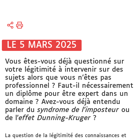
Vous
Accueil
êtes
Soutien
ici :
à la
LE 5 MARS 2025
Recherche
Thèses
Vous êtes-vous déjà questionné sur
et
mémoires
votre légitimité à intervenir sur des
en ligne
sujets alors que vous n’êtes pas
professionnel ? Faut-il nécessairement
Mémoires
un diplôme pour être expert dans un
domaine ? Avez-vous déjà entendu
parler du
syndrome de l’imposteur
ou
de l’
effet Dunning-Kruger
?
La question de la légitimité des connaissances et