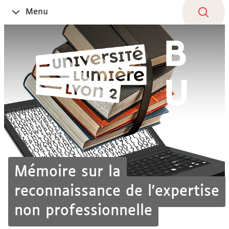
Aller
Navigation
Accès
Connexion
Menu
Ouvrir
au
directs
le
contenu
Mémoire sur la
reconnaissance de l'expertise
non professionnelle